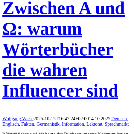
Zwischen A und
Ω: warum
Wörterbücher
die wahren
Influencer sind
Wolfgang Wiese
2025-10-15T16:47:24+02:00
14.10.2025
|
Deutsch
,
Englisch
,
Fakten
,
Germanistik
,
Information
,
Lektorat
,
Sprachmarkt
|