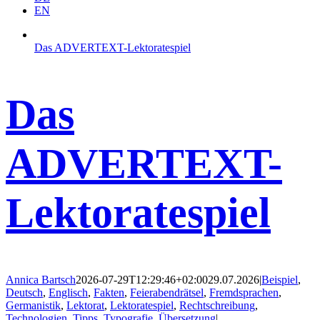
EN
Das ADVERTEXT-Lektoratespiel
Das
ADVERTEXT-
Lektoratespiel
Annica Bartsch
2026-07-29T12:29:46+02:00
29.07.2026
|
Beispiel
,
Deutsch
,
Englisch
,
Fakten
,
Feierabendrätsel
,
Fremdsprachen
,
Germanistik
,
Lektorat
,
Lektoratespiel
,
Rechtschreibung
,
Technologien
,
Tipps
,
Typografie
,
Übersetzung
|