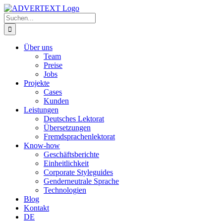
Zum
Inhalt
Suche
springen
nach:
Über uns
Team
Preise
Jobs
Projekte
Cases
Kunden
Leistungen
Deutsches Lektorat
Übersetzungen
Fremdsprachenlektorat
Know-how
Geschäftsberichte
Einheitlichkeit
Corporate Styleguides
Genderneutrale Sprache
Technologien
Blog
Kontakt
DE