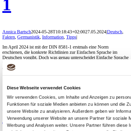
1
Annica Bartsch
2024-05-28T10:18:43+02:00
27.05.2024
|
Deutsch
,
Fakten
,
Germanistik
,
Information
,
Tipps
|
Im April 2024 ist mit der DIN 8581-1 erstmals eine Norm
erschienen, die konkrete Richtlinien zur Einfachen Sprache im
Deutschen vorgibt. Doch was genau unterscheidet Einfache Sprache
von Leichter Sprache? Und wie tragen diese beiden Sprachkonzepte
dazu bei, die Inklusion in unserer Gesellschaft voranzutreiben?
Wohin 2024 die Reise geht: ein Blick in die Kristallkugel der
Diese Webseite verwendet Cookies
Sprachindustrie
Wir verwenden Cookies, um Inhalte und Anzeigen zu persona
Funktionen für soziale Medien anbieten zu können und die Zug
Wohin 2024 die
unsere Website zu analysieren. Außerdem geben wir Informat
Verwendung unserer Website an unsere Partner für soziale 
Werbung und Analysen weiter. Unsere Partner führen diese 