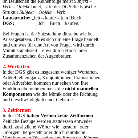
im Deutschen die Reihenfolge meist
Subjekt –
Verb – Objekt
lautet, ist in der DGS die typische
Struktur
Subjekt – Objekt – Verb
:
Lautsprache:
„Ich – kaufe – [ein] Buch.“
DGS:
„Ich – Buch – kaufen.“
Bei Fragen ist die Satzstellung dieselbe wie bei
Aussagesätzen. Ob es sich um eine Frage handelt
und um was für eine Art von Frage, wird durch
Mimik signalisiert – etwa durch Hoch- oder
Zusammenziehen der Augenbrauen.
2. Wortarten
In der DGS gibt es insgesamt weniger Wortarten.
Artikel fehlen ganz, Konjunktionen, Präpositionen
oder Adverbien kommen nur selten vor. Ihre
Funktion übernehmen meist die
nicht manuellen
Komponenten
wie die Mimik oder die Richtung
und Geschwindigkeit einer Gebärde.
3. Zeitformen
In der DGS
haben Verben
keine Zeitformen
.
Zeitliche Bezüge werden stattdessen entweder
durch zusätzliche Wörter wie „gestern“ oder
„morgen“ hergestellt oder durch räumliche
Markierungen: Die senkrechte Ebene des Körpers