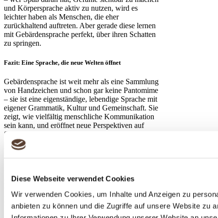
und Körpersprache aktiv zu nutzen, wird es
leichter haben als Menschen, die eher
zurückhaltend auftreten. Aber gerade diese lernen
mit Gebärdensprache perfekt, über ihren Schatten
zu springen.
Fazit: Eine Sprache, die neue Welten öffnet
Gebärdensprache ist weit mehr als eine Sammlung
von Handzeichen und schon gar keine Pantomime
– sie ist eine eigenständige, lebendige Sprache mit
eigener Grammatik, Kultur und Gemeinschaft. Sie
zeigt, wie vielfältig menschliche Kommunikation
sein kann, und eröffnet neue Perspektiven auf
Sprache und Ausdruck an sich.
Wer sich näher damit beschäftigt, entdeckt eine
faszinierende Welt voller Kreativität,
Ausdruckskraft und Vielfalt. Und wer sie erlernt,
gewinnt nicht nur ein neues
Diese Webseite verwendet Cookies
Kommunikationsmittel, sondern auch einen
Wir verwenden Cookies, um Inhalte und Anzeigen zu personal
Zugang zu einer Gemeinschaft, die ihre Sprache
mit Stolz und Leidenschaft lebt.
anbieten zu können und die Zugriffe auf unsere Website zu 
Informationen zu Ihrer Verwendung unserer Website an unse