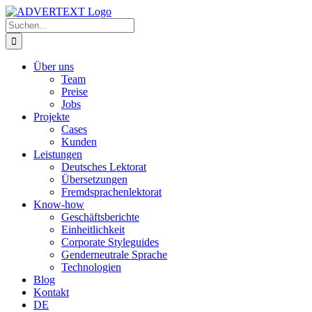
Zum
Inhalt
Suche
springen
nach:
Über uns
Team
Preise
Jobs
Projekte
Cases
Kunden
Leistungen
Deutsches Lektorat
Übersetzungen
Fremdsprachenlektorat
Know-how
Geschäftsberichte
Einheitlichkeit
Corporate Styleguides
Genderneutrale Sprache
Technologien
Blog
Kontakt
DE