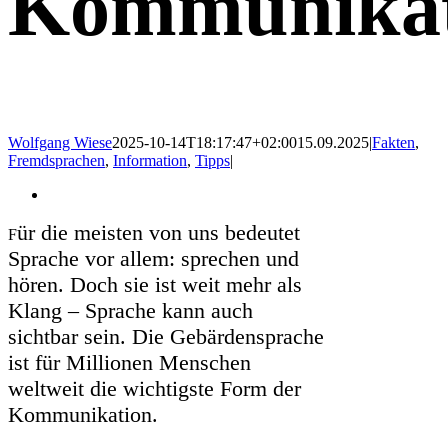
Kommunikat
Wolfgang Wiese
2025-10-14T18:17:47+02:00
15.09.2025
|
Fakten
,
Fremdsprachen
,
Information
,
Tipps
|
Zeige
grösseres
ür die meisten von uns bedeutet
Bild
F
Sprache vor allem: sprechen und
hören. Doch sie ist weit mehr als
Klang – Sprache kann auch
sichtbar sein. Die Gebärdensprache
ist für Millionen Menschen
weltweit die wichtigste Form der
Kommunikation.