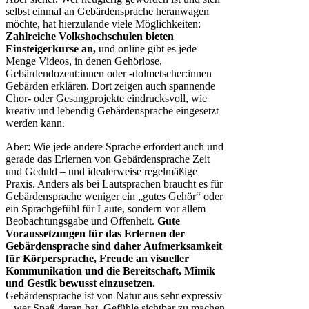
selbst einmal an Gebärdensprache heranwagen
möchte, hat hierzulande viele Möglichkeiten:
Zahlreiche Volkshochschulen bieten
Einsteigerkurse an,
und online gibt es jede
Menge Videos, in denen Gehörlose,
Gebärdendozent:innen oder -dolmetscher:innen
Gebärden erklären. Dort zeigen auch spannende
Chor- oder Gesangprojekte eindrucksvoll, wie
kreativ und lebendig Gebärdensprache eingesetzt
werden kann.
Aber: Wie jede andere Sprache erfordert auch und
gerade das Erlernen von Gebärdensprache Zeit
und Geduld – und idealerweise regelmäßige
Praxis. Anders als bei Lautsprachen braucht es für
Gebärdensprache weniger ein „gutes Gehör“ oder
ein Sprachgefühl für Laute, sondern vor allem
Beobachtungsgabe und Offenheit.
Gute
Voraussetzungen für das Erlernen der
Gebärdensprache sind daher Aufmerksamkeit
für Körpersprache, Freude an visueller
Kommunikation und die Bereitschaft, Mimik
und Gestik bewusst einzusetzen.
Gebärdensprache ist von Natur aus sehr expressiv
– wer Spaß daran hat, Gefühle sichtbar zu machen