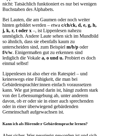
nicht: Tatsächlich funktioniert es nur bei wenigen
Buchstaben des Alphabets.
Bei Lauten, die am Gaumen oder noch weiter
hinten gebildet werden – etwa
c/ch/ck, d, e, g, h,
j, k, r, t oder x
–, ist Lippenlesen nahezu
unmöglich. Andere Laute sehen sich im Mundbild
so ähnlich, dass sie ebenfalls kaum zu
unterscheiden sind, zum Beispiel
m/b/p
oder
f/v/w
. Einigermaßen gut zu erkennen sind
lediglich die Vokale
a, o und u.
Probiert es doch
einmal selbst!
Lippenlesen ist also eher ein Ratespiel – und
keineswegs eine Fähigkeit, die man bei
Gebärdensprachler:innen einfach voraussetzen
kann. Wie gut jemand darin ist, hängt zudem stark
von der Lebensumgebung ab, unter anderem
davon, ob er oder sie in einer auch sprechenden
oder in einer überwiegend gebärdenden
Gemeinschaft aufgewachsen ist.
Kann ich als Hörende:r Gebärdensprache lernen?
Aber sicher. Wer neugierig geworden ist und sich