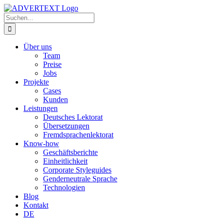
Zum
Inhalt
Suche
springen
nach:
Über uns
Team
Preise
Jobs
Projekte
Cases
Kunden
Leistungen
Deutsches Lektorat
Übersetzungen
Fremdsprachenlektorat
Know-how
Geschäftsberichte
Einheitlichkeit
Corporate Styleguides
Genderneutrale Sprache
Technologien
Blog
Kontakt
DE