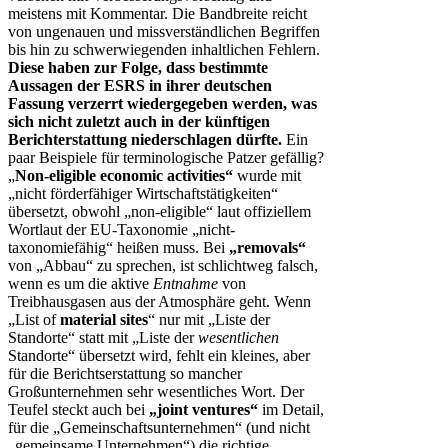
meistens mit Kommentar. Die Bandbreite reicht
von ungenauen und missverständlichen Begriffen
bis hin zu schwerwiegenden inhaltlichen Fehlern.
Diese haben zur Folge, dass bestimmte
Aussagen der ESRS in ihrer deutschen
Fassung verzerrt wiedergegeben werden, was
sich nicht zuletzt auch in der künftigen
Berichterstattung niederschlagen dürfte.
Ein
paar Beispiele für terminologische Patzer gefällig?
„
Non-eligible economic activities“
wurde mit
„nicht förderfähiger Wirtschaftstätigkeiten“
übersetzt, obwohl „non-eligible“ laut offiziellem
Wortlaut der EU-Taxonomie „nicht-
taxonomiefähig“ heißen muss. Bei
„removals“
von „Abbau“ zu sprechen, ist schlichtweg falsch,
wenn es um die aktive
Entnahme
von
Treibhausgasen aus der Atmosphäre geht. Wenn
„List of
material sites
“ nur mit „Liste der
Standorte“ statt mit „Liste der
wesentlichen
Standorte“ übersetzt wird, fehlt ein kleines, aber
für die Berichtserstattung so mancher
Großunternehmen sehr wesentliches Wort. Der
Teufel steckt auch bei
„joint ventures“
im Detail,
für die „Gemeinschaftsunternehmen“ (und nicht
„gemeinsame Unternehmen“) die richtige