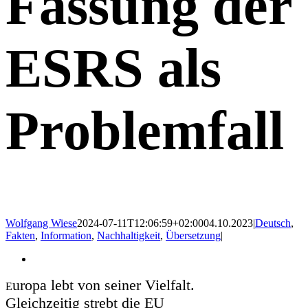
Fassung der
ESRS als
Problemfall
Wolfgang Wiese
2024-07-11T12:06:59+02:00
04.10.2023
|
Deutsch
,
Fakten
,
Information
,
Nachhaltigkeit
,
Übersetzung
|
Zeige
grösseres
uropa lebt von seiner Vielfalt.
Bild
E
Gleichzeitig strebt die EU