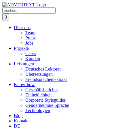
Zum
Inhalt
Suche
springen
nach:
Über uns
Team
Preise
Jobs
Projekte
Cases
Kunden
Leistungen
Deutsches Lektorat
Übersetzungen
Fremdsprachenlektorat
Know-how
Geschäftsberichte
Einheitlichkeit
Corporate Styleguides
Genderneutrale Sprache
Technologien
Blog
Kontakt
DE