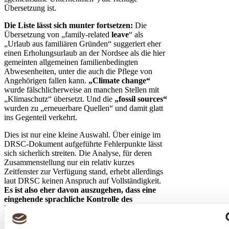
Übersetzung ist.
Die Liste lässt sich munter fortsetzen:
Die
Übersetzung von „family-related
leave
“ als
„Urlaub aus familiären Gründen“ suggeriert eher
einen Erholungsurlaub an der Nordsee als die hier
gemeinten allgemeinen familienbedingten
Abwesenheiten, unter die auch die Pflege von
Angehörigen fallen kann.
„Climate change“
wurde fälschlicherweise an manchen Stellen mit
„Klimaschutz“ übersetzt. Und die
„fossil sources“
wurden zu „erneuerbare Quellen“ und damit glatt
ins Gegenteil verkehrt.
Dies ist nur eine kleine Auswahl. Über einige im
DRSC-Dokument aufgeführte Fehlerpunkte lässt
sich sicherlich streiten. Die Analyse, für deren
Zusammenstellung nur ein relativ kurzes
Zeitfenster zur Verfügung stand, erhebt allerdings
laut DRSC keinen Anspruch auf Vollständigkeit.
Es ist also eher davon auszugehen, dass eine
eingehende sprachliche Kontrolle des
Delegierten Rechtsakts durch
Übersetzungsprofis und Fachleute weitere
Fehler und Inkonsistenzen aufdecken würden.