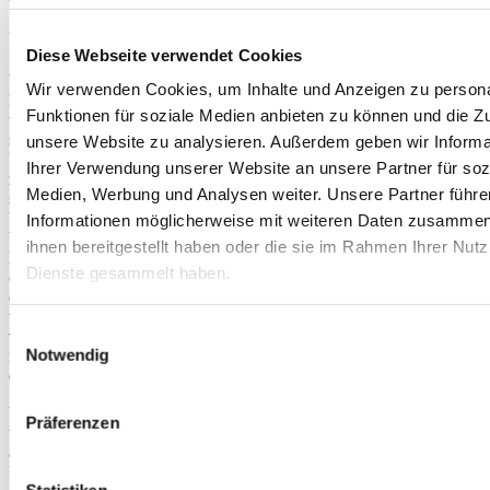
Ursachenforschung
Diese Webseite verwendet Cookies
Was aber ist die Ursache für die überraschend
Wir verwenden Cookies, um Inhalte und Anzeigen zu persona
hohe Zahl an Mängeln? Viele der
Funktionen für soziale Medien anbieten zu können und die Zug
terminologischen Inkonsistenzen lassen sich
sicherlich auf Unzulänglichkeiten im
unsere Website zu analysieren. Außerdem geben wir Informa
Übersetzungsmanagement und bei der QS und auf
Ihrer Verwendung unserer Website an unsere Partner für soz
zumindest in Teilen fehlendes Expertenwissen
Medien, Werbung und Analysen weiter. Unsere Partner führe
seitens der Übersetzer:innem zurückführen. Unter
Umständen sind sie aber auch das Resultat zu eng
Informationen möglicherweise mit weiteren Daten zusammen,
bemessener Erstellungszeiträume. Möglicherweise
ihnen bereitgestellt haben oder die sie im Rahmen Ihrer Nut
liegt ein Problem aber auch in Unklarheiten im
Dienste gesammelt haben.
englischen Ausgangstext.
Als Sprachdienstleister
erleben wir leider viel zu häufig, dass
ungenaue oder gar sprachlich falsche Texte,
Einwilligungsauswahl
von Nichtmuttersprachler:innen verfasst,
Notwendig
maßgeblich auch Einfluss auf die Qualität
einer Übersetzung haben können.
Unter Umständen ist die Übersetzung, zumindest
Präferenzen
teilweise, auch maschinell erstellt worden, und die
anschließende menschliche Kontrolle kam zu
kurz. Dafür spricht, dass so mancher Begriff, für
Statistiken