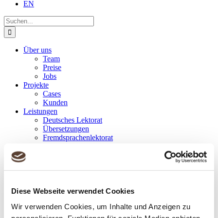
EN
Suche
nach:
Über uns
Team
Preise
Jobs
Projekte
Cases
Kunden
Leistungen
Deutsches Lektorat
Übersetzungen
Fremdsprachenlektorat
Know-how
Geschäftsberichte
Einheitlichkeit
Corporate Styleguides
Genderneutrale Sprache
Technologien
Diese Webseite verwendet Cookies
Blog
Wir verwenden Cookies, um Inhalte und Anzeigen zu
Kontakt
DE
personalisieren, Funktionen für soziale Medien anbieten