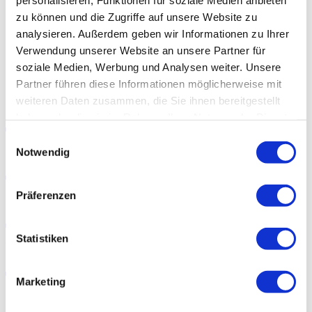
EN
zu können und die Zugriffe auf unsere Website zu
analysieren. Außerdem geben wir Informationen zu Ihrer
Germanismen: deutsche Wörter auf Wanderschaft
Verwendung unserer Website an unsere Partner für
soziale Medien, Werbung und Analysen weiter. Unsere
Partner führen diese Informationen möglicherweise mit
Germanismen:
weiteren Daten zusammen, die Sie ihnen bereitgestellt
haben oder die sie im Rahmen Ihrer Nutzung der Dienste
gesammelt haben.
Einwilligungsauswahl
deutsche Wörter
Notwendig
auf
Präferenzen
Statistiken
Wanderschaft
Marketing