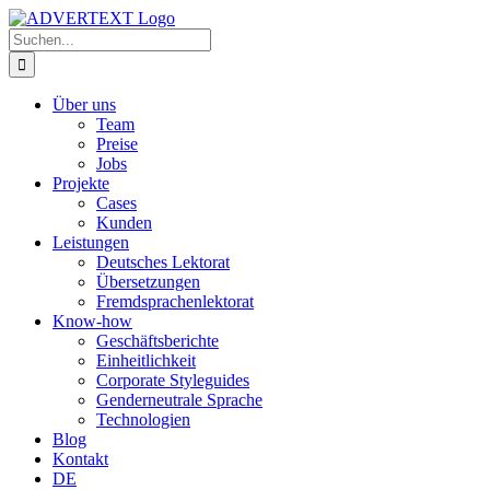
Zum
Inhalt
Suche
springen
nach:
Über uns
Team
Preise
Jobs
Projekte
Cases
Kunden
Leistungen
Deutsches Lektorat
Übersetzungen
Fremdsprachenlektorat
Know-how
Geschäftsberichte
Einheitlichkeit
Corporate Styleguides
Genderneutrale Sprache
Technologien
Blog
Kontakt
DE