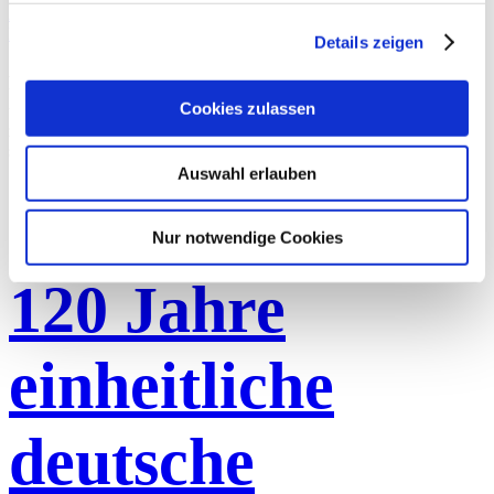
Annica Bartsch
2022-05-03T17:24:59+02:00
28.04.2022
|
Deutsch
,
Fakten
,
Fremdsprachen
,
Germanistik
|
Details zeigen
Anglizismen sind für uns heute allgegenwärtig – aber wie sieht es
umgekehrt mit deutschen Begriffen in anderen Sprachen aus? Wann
Cookies zulassen
und warum werden deutsche Wörter zu Exportschlagern? Wir
zeigen, dass Sprachen lebendige Organismen sind, die wachsen und
sich verändern.
Auswahl erlauben
120 Jahre einheitliche deutsche Rechtschreibung
Nur notwendige Cookies
120 Jahre
einheitliche
deutsche