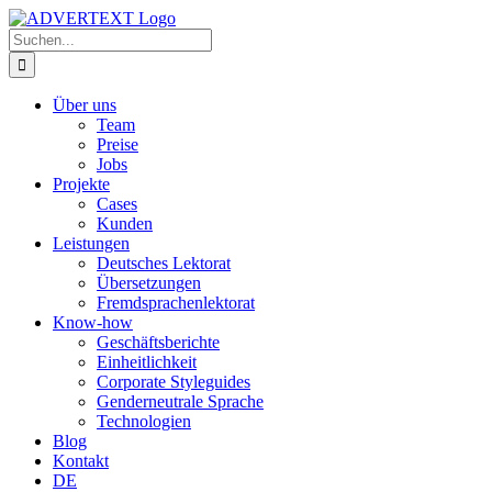
Zum
Inhalt
Suche
springen
nach:
Über uns
Team
Preise
Jobs
Projekte
Cases
Kunden
Leistungen
Deutsches Lektorat
Übersetzungen
Fremdsprachenlektorat
Know-how
Geschäftsberichte
Einheitlichkeit
Corporate Styleguides
Genderneutrale Sprache
Technologien
Blog
Kontakt
DE