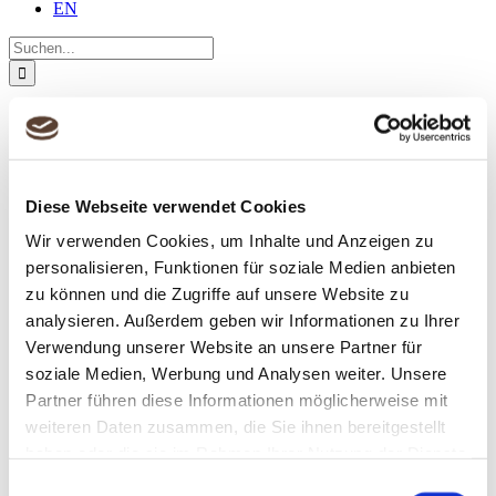
EN
Suche
nach:
Über uns
Team
Preise
Jobs
Projekte
Diese Webseite verwendet Cookies
Cases
Kunden
Wir verwenden Cookies, um Inhalte und Anzeigen zu
Leistungen
personalisieren, Funktionen für soziale Medien anbieten
Deutsches Lektorat
Übersetzungen
zu können und die Zugriffe auf unsere Website zu
Fremdsprachenlektorat
analysieren. Außerdem geben wir Informationen zu Ihrer
Know-how
Verwendung unserer Website an unsere Partner für
Geschäftsberichte
Einheitlichkeit
soziale Medien, Werbung und Analysen weiter. Unsere
Corporate Styleguides
Partner führen diese Informationen möglicherweise mit
Genderneutrale Sprache
weiteren Daten zusammen, die Sie ihnen bereitgestellt
Technologien
Blog
haben oder die sie im Rahmen Ihrer Nutzung der Dienste
Kontakt
gesammelt haben.
Einwilligungsauswahl
DE