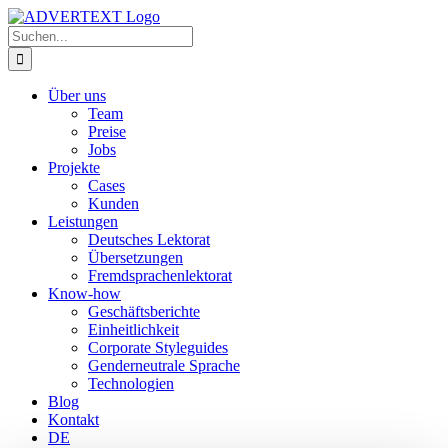
Zum
Inhalt
Suche
springen
nach:
Über uns
Team
Preise
Jobs
Projekte
Cases
Kunden
Leistungen
Deutsches Lektorat
Übersetzungen
Fremdsprachenlektorat
Know-how
Geschäftsberichte
Einheitlichkeit
Corporate Styleguides
Genderneutrale Sprache
Technologien
Blog
Kontakt
DE