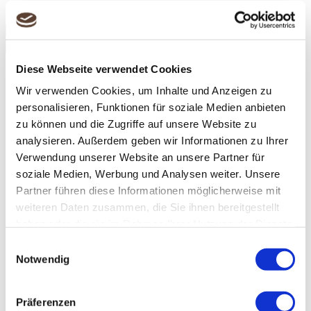
EN
Suche
nach:
Diese Webseite verwendet Cookies
Über uns
Team
Wir verwenden Cookies, um Inhalte und Anzeigen zu
Preise
personalisieren, Funktionen für soziale Medien anbieten
Jobs
Projekte
zu können und die Zugriffe auf unsere Website zu
Cases
analysieren. Außerdem geben wir Informationen zu Ihrer
Kunden
Verwendung unserer Website an unsere Partner für
Leistungen
Deutsches Lektorat
soziale Medien, Werbung und Analysen weiter. Unsere
Übersetzungen
Partner führen diese Informationen möglicherweise mit
Fremdsprachenlektorat
weiteren Daten zusammen, die Sie ihnen bereitgestellt
Know-how
Geschäftsberichte
haben oder die sie im Rahmen Ihrer Nutzung der Dienste
Einheitlichkeit
gesammelt haben.
Einwilligungsauswahl
Corporate Styleguides
Genderneutrale Sprache
Notwendig
Technologien
Blog
Kontakt
Präferenzen
DE