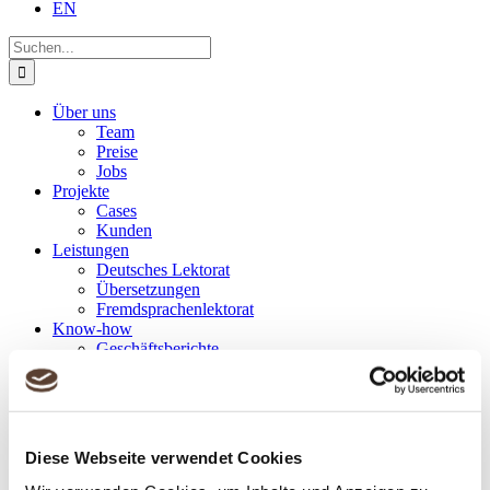
EN
Suche
nach:
Über uns
Team
Preise
Jobs
Projekte
Cases
Kunden
Leistungen
Deutsches Lektorat
Übersetzungen
Fremdsprachenlektorat
Know-how
Geschäftsberichte
Einheitlichkeit
Corporate Styleguides
Genderneutrale Sprache
Technologien
Blog
Diese Webseite verwendet Cookies
Kontakt
DE