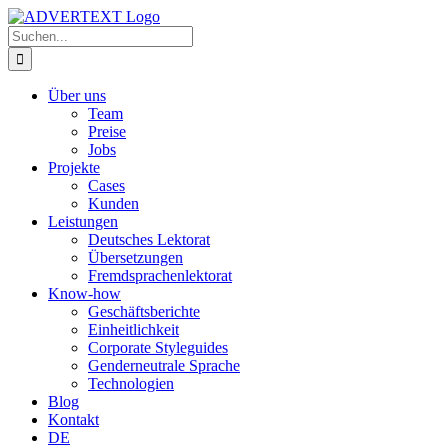
Zum
Inhalt
Suche
springen
nach:
Über uns
Team
Preise
Jobs
Projekte
Cases
Kunden
Leistungen
Deutsches Lektorat
Übersetzungen
Fremdsprachenlektorat
Know-how
Geschäftsberichte
Einheitlichkeit
Corporate Styleguides
Genderneutrale Sprache
Technologien
Blog
Kontakt
DE