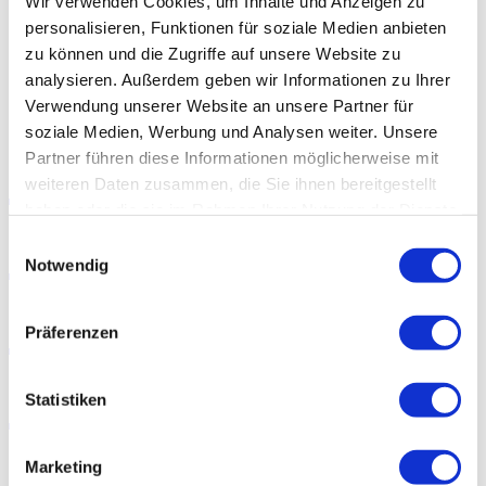
Wir verwenden Cookies, um Inhalte und Anzeigen zu
EN
personalisieren, Funktionen für soziale Medien anbieten
zu können und die Zugriffe auf unsere Website zu
Nicht bloß ein russischer Dialekt: die ukrainische Sprache
analysieren. Außerdem geben wir Informationen zu Ihrer
Verwendung unserer Website an unsere Partner für
soziale Medien, Werbung und Analysen weiter. Unsere
Nicht bloß ein
Partner führen diese Informationen möglicherweise mit
weiteren Daten zusammen, die Sie ihnen bereitgestellt
haben oder die sie im Rahmen Ihrer Nutzung der Dienste
russischer
gesammelt haben.
Einwilligungsauswahl
Notwendig
Dialekt: die
Präferenzen
ukrainische
Statistiken
Sprache
Marketing