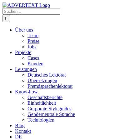
Zum
Inhalt
Suche
springen
nach:
Über uns
Team
Preise
Jobs
Projekte
Cases
Kunden
Leistungen
Deutsches Lektorat
Übersetzungen
Fremdsprachenlektorat
Know-how
Geschäftsberichte
Einheitlichkeit
Corporate Styleguides
Genderneutrale Sprache
Technologien
Blog
Kontakt
DE