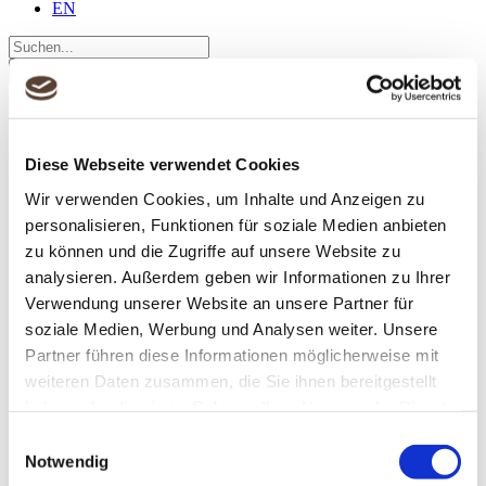
EN
Suche
nach:
Über uns
Team
Preise
Diese Webseite verwendet Cookies
Jobs
Projekte
Wir verwenden Cookies, um Inhalte und Anzeigen zu
Cases
personalisieren, Funktionen für soziale Medien anbieten
Kunden
Leistungen
zu können und die Zugriffe auf unsere Website zu
Deutsches Lektorat
analysieren. Außerdem geben wir Informationen zu Ihrer
Übersetzungen
Verwendung unserer Website an unsere Partner für
Fremdsprachenlektorat
Know-how
soziale Medien, Werbung und Analysen weiter. Unsere
Geschäftsberichte
Partner führen diese Informationen möglicherweise mit
Einheitlichkeit
weiteren Daten zusammen, die Sie ihnen bereitgestellt
Corporate Styleguides
Genderneutrale Sprache
haben oder die sie im Rahmen Ihrer Nutzung der Dienste
Technologien
gesammelt haben.
Einwilligungsauswahl
Blog
Notwendig
Kontakt
DE