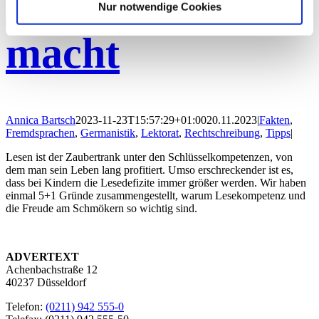
und glücklicher
Nur notwendige Cookies
macht
Annica Bartsch
2023-11-23T15:57:29+01:00
20.11.2023
|
Fakten
,
Fremdsprachen
,
Germanistik
,
Lektorat
,
Rechtschreibung
,
Tipps
|
Lesen ist der Zaubertrank unter den Schlüsselkompetenzen, von
dem man sein Leben lang profitiert. Umso erschreckender ist es,
dass bei Kindern die Lesedefizite immer größer werden. Wir haben
einmal 5+1 Gründe zusammengestellt, warum Lesekompetenz und
die Freude am Schmökern so wichtig sind.
ADVERTEXT
Achenbachstraße 12
40237 Düsseldorf
Telefon:
(0211) 942 555-0