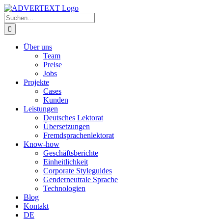
Zum
Inhalt
Suche
springen
nach:
Über uns
Team
Preise
Jobs
Projekte
Cases
Kunden
Leistungen
Deutsches Lektorat
Übersetzungen
Fremdsprachenlektorat
Know-how
Geschäftsberichte
Einheitlichkeit
Corporate Styleguides
Genderneutrale Sprache
Technologien
Blog
Kontakt
DE