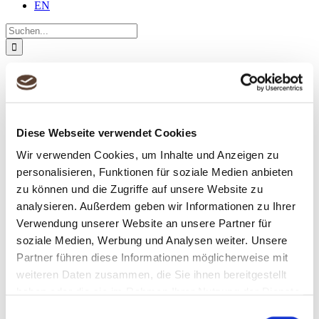
EN
Suche
nach:
Über uns
Team
Preise
Jobs
Projekte
Diese Webseite verwendet Cookies
Cases
Kunden
Wir verwenden Cookies, um Inhalte und Anzeigen zu
Leistungen
personalisieren, Funktionen für soziale Medien anbieten
Deutsches Lektorat
Übersetzungen
zu können und die Zugriffe auf unsere Website zu
Fremdsprachenlektorat
analysieren. Außerdem geben wir Informationen zu Ihrer
Know-how
Verwendung unserer Website an unsere Partner für
Geschäftsberichte
Einheitlichkeit
soziale Medien, Werbung und Analysen weiter. Unsere
Corporate Styleguides
Partner führen diese Informationen möglicherweise mit
Genderneutrale Sprache
weiteren Daten zusammen, die Sie ihnen bereitgestellt
Technologien
Blog
haben oder die sie im Rahmen Ihrer Nutzung der Dienste
Kontakt
gesammelt haben.
Einwilligungsauswahl
DE